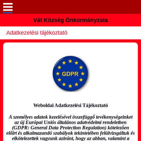
Vát Község Önkormányzata
Keresés
Adatkezelési tájékoztató
Köszöntő
Hírek
Pályázatok
Elérhetőségek
Vát
Weboldal Adatkezelési Tájékoztató
A személyes adatok kezelésével összefüggő tevékenységeinket
Önkormányzat
az új Európai Uniós általános adatvédelmi rendeletben
(GDPR: General Data Protection Regulation) kötelezően
előírt és alkalmazandó szabályok tekintetében felülvizsgáltuk és
Intézmények
elkötelezettek vagyunk aziránt, hogy az abban, valamint a