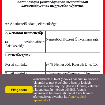
hazai hatályos jogszabályokban meghatározott
követelményeknek megfelelően végezzük.
Gazdaság
Civil szervezetek
Az Adatkezelő adatai, elérhetősége
E-ügyintézés
A weboldal üzemeltetője
Nemesbőd Község Önkormányzata
(a továbbiakban:
Galéria
Adatkezelő):
Elérhetőségeink:
Letöltések
Postai címünk:
9749 Nemesbőd, Kossuth L. u. 15.
VÁLASZTÁSI
Email címünk:
onkormanyzat@nemesbod.hu
INFORMÁCIÓK
Weboldalunk sütiket (cookie) használ működése
folyamán annak érdekében, hogy a legjobb
Telefonszámunk:
+36-94/354-014
felhasználói élményt nyújthassa Önnek, valamint
Elfogadom
a látogatottság mérése céljából. A sütik
Adatvédelmi
használatát bármikor letilthatja! Erről bővebb
HANGANOV Kft.
tisztviselőnk neve:
információkat olvashat itt:
Adatkezelési
tájékoztatónk