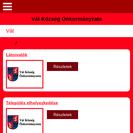
Vát Község Önkormányzata
Keresés
Vát
Köszöntő
Vát
/
Hírek
Látnivalók
Pályázatok
Részletek
Elérhetőségek
Vát
Település elhelyezkedése
Önkormányzat
Részletek
Intézmények