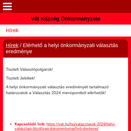
Vát Község Önkormányzata
Keresés
Hírek
Köszöntő
Hírek
/ Elérhető a helyi önkormányzati választás
Hírek
eredménye
Pályázatok
Tisztelt Választópolgárok!
Tisztelt Jelöltek!
Elérhetőségek
A helyi önkormányzati választás eredményét tartalmazó
határozatok a Választás 2024 menüpontból elérhetők!
Vát
Önkormányzat
Kapcsolódó link:
https://vat.hu/hu/valasztasok-2024/helyi-
Intézmények
valasztasi-bizottsag-dokumentumai/hvb-dontesei/