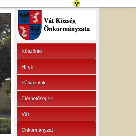
Köszöntő
Hírek
Pályázatok
Elérhetőségek
Vát
Önkormányzat