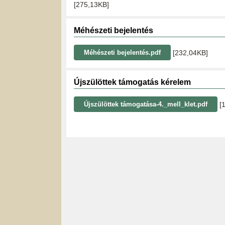
[275,13KB]
Méhészeti bejelentés
[232,04KB]
Méhészeti bejelentés.pdf
Újszülöttek támogatás kérelem
[
Újszülöttek támogatása-4._mell_klet.pdf