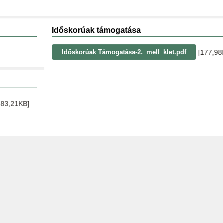
Időskorúak támogatása
[177,98
Időskorúak Támogatása-2._mell_klet.pdf
183,21KB]