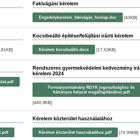
Fakivágási kérelem
[43KB]
Engedelykerelem_fakivágás_honlap.doc
Kocsibeálló építése/felújítási iránti kérelem
,81KB]
[17,53KB]
Kérelem kocsibeálló.docx
Rendszeres gyermekvédelmi kedvezmény irá
kérelem 2024
let.pdf
Formanyomtatvány RGYK jogosultsághoz és
hátrányos helyzet megállapításához.pdf
[440,9KB]
Kérelem közterület használatához
[74,99KB]
t.pdf
Kérelem közterület használatához.pdf