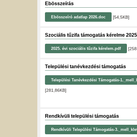
Ebösszeírás
[54,5KB]
Ebösszeíró adatlap 2026.doc
Szociális tűzifa támogatás kérelme 2025
[258
2025. évi szociális tűzifa kérelem.pdf
Települési tanévkezdési támogatás
Települési Tanévkezdési Támogatás-1._mell_k
[281,86KB]
Rendkívüli települési támogatás
Rendkívüli Települési Támogatás-3._mell_kle