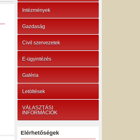
Intézmények
Gazdaság
Civil szervezetek
E-ügyintézés
Galéria
Letöltések
VÁLASZTÁSI
INFORMÁCIÓK
Elérhetőségek